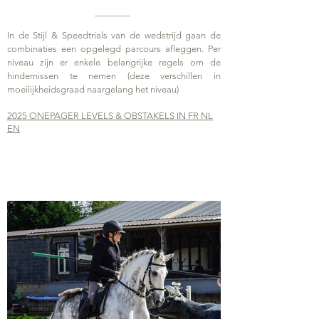
In de Stijl & Speedtrials van de wedstrijd gaan de
combinaties een opgelegd parcours afleggen. Per
niveau zijn er enkele belangrijke regels om de
hindernissen te nemen (deze verschillen in
moeilijkheidsgraad naargelang het niveau)
2025 ONEPAGER LEVELS & OBSTAKELS IN FR NL
EN