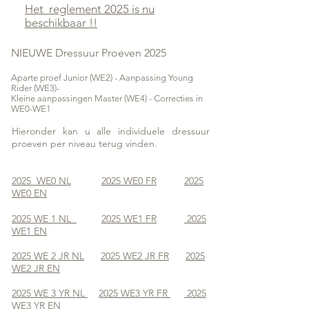
Het reglement 2025
is nu
beschikbaar !!
Flanders Working Equitation wedstrijden training
NIEUWE Dressuur Proeven 2025
FLANDERSWE ETAP WEB Working Equitation Belgium
Lidmaatschap training clinic Working Equitation
Aparte proef Junior (WE2) - Aanpassing Young
Rider (WE3)-
Kleine aanpassingen Master (WE4) - Correcties in
WE0-WE1
Hieronder kan u alle individuele dressuur
proeven per niveau terug vinden.
2025 WE0 NL
2025 WE0 FR
2025
WE0 EN
2025 WE 1 NL
2025 WE1 FR
2025
WE1 EN
2025 WE 2 JR NL
2025 WE2 JR FR
2025
WE2 JR EN
2025 WE 3 YR NL
2025 WE3 YR FR
2025
WE3 YR EN