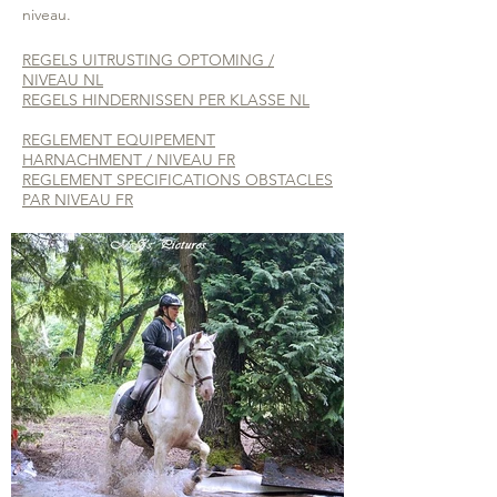
niveau.
REGELS UITRUSTING OPTOMING /
NIVEAU NL
REGELS HINDERNISSEN PER KLASSE NL
REGLEMENT EQUIPEMENT
HARNACHMENT / NIVEAU FR
REGLEMENT SPECIFICATIONS OBSTACLES
PAR NIVEAU FR