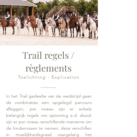
Trail regels /
règlements
Toelichting - Explication
In het Trail gedeelte van de wedstrijd gaan
de combinaties een opgelegd parcours
afleggen, per niveau zijn er enkele
belangrijk regels ivm optoming e.d. alsook
zijn er per niveau verschillende manierne om
de hindernissen te nemen, deze verschillen
in moeilijkheidsgraad naargelang het