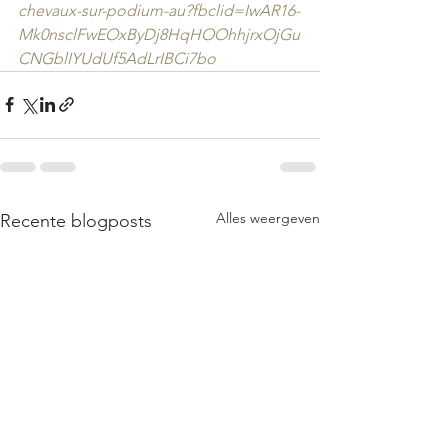
chevaux-sur-podium-au?fbclid=IwAR16-
Mk0nsclFwEOxByDj8HqHOOhhjrxOjGu
CNGblIYUdUf5AdLrIBCi7bo
Alles weergeven
Recente blogposts