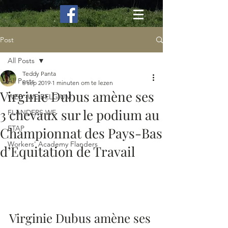
Post
All Posts
Teddy Panta
All Posts
6 sep 2019
1 minuten om te lezen
Virginie Dubus amène ses
WEB -WE BELGIUM
3 chevaux sur le podium au
FLANDERS WE
ETAP
Championnat des Pays-Bas
Workers' Academy Flanders
d’Equitation de Travail
Virginie Dubus amène ses 