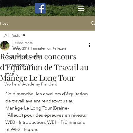
Post
All Posts
Teddy Panta
All Posts
6 sep 2019
1 minuten om te lezen
Résultats du concours
WEB -WE BELGIUM
d'Equitation de Travail au
FLANDERS WE
ETAP
Manège Le Long Tour
Workers' Academy Flanders
Ce dimanche, les cavaliers d'équitation 
de travail avaient rendez-vous au 
Manège Le Long Tour (Braine-
l'Alleud) pour des épreuves en niveaux 
WE0 - Introduction, WE1 - Préliminaire 
et WE2 - Espoir. 