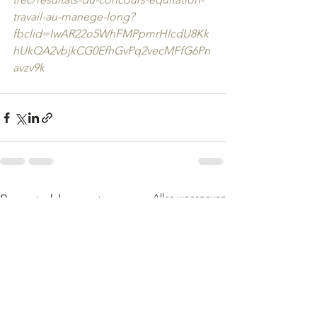
travail-au-manege-long?
fbclid=IwAR22o5WhFMPpmrHlcdU8Kk
hUkQA2vbjkCG0EfhGvPq2vecMFfG6Pn
avzv9k
Alles weergeven
Recente blogposts