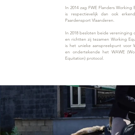
In 2014 zag FWE Flanders Working E
is respectievelijk dan ook erken
Paardensport Vlaanderen.
In 2018 besloten beide vereninging
en richtten zij tezamen Working Eq
is het unieke aanspreekpunt voor W
en ondertekende het WAWE (Worl
Equitation) protocol.