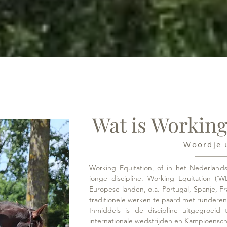
Wat is Working
Woordje u
Working Equitation, of in het Nederlands 
jonge discipline.
Working Equitation (`WE
Europese landen, o.a. Portugal, Spanje, Fra
traditionele werken te paard met runderen
Inmiddels is de discipline uitgegroeid 
internationale wedstrijden en Kampioensc