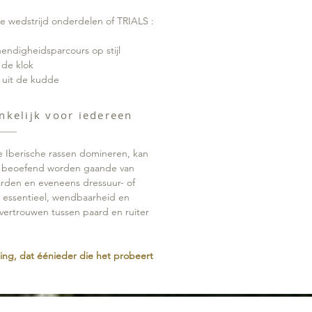
de wedstrijd onderdelen of TRIALS :
ehendigheidsparcours op stijl
 de klok
 uit de kudde
nkelijk voor iedereen
 Iberische rassen domineren, kan
en beoefend worden gaande van
arden en eveneens dressuur- of
 essentieel, wendbaarheid en
vertrouwen tussen paard en ruiter
ing, dat éénieder die het probeert