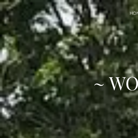
HO
~ WO