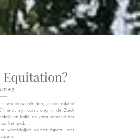
 Equitation?
itleg
: arbeidspaardrijden, is een relatief
') vindt zijn oorsprong in de Zuid-
nkrijk en Italië, en komt voort uit het
 op het land.
tot wereldwijde wedstrijdsport, met
happen.