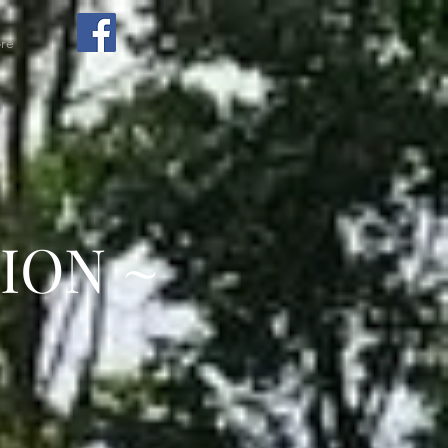
re
ION ~