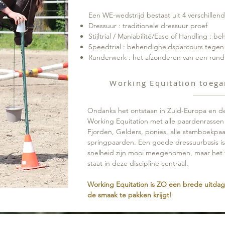
Een WE-wedstrijd bestaat uit 4 verschillen
Dressuur : traditionele dressuur proef
Stijltrial / Maniabilité/Ease of Handling : b
Speedtria
l : behendigheidsparcours tegen
Runderwerk : het afzonderen van een rund
Working Equitation toega
Ondanks het ontstaan in Zuid-Europa en de
Working Equitation met alle paardenrass
Fjorden, Gelders, ponies, alle stamboekpa
springpaarden. Een goede dressuurbasis is
snelheid zijn mooi meegenomen, maar het 
staat in deze discipline centraal.
Working Equitation is ZO een brede uitdag
de smaak te pakken krijgt!