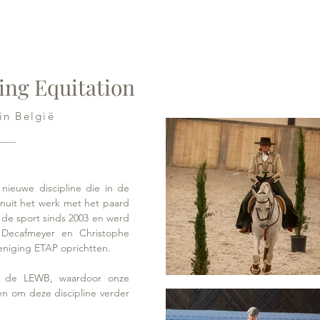
ing Equitation
in België
 nieuwe discipline die in de
anuit het werk met het paard
 de sport sinds 2003 en werd
 Decafmeyer en Christophe
reniging ETAP oprichtten.
r de LEWB, waardoor onze
n om deze discipline verder