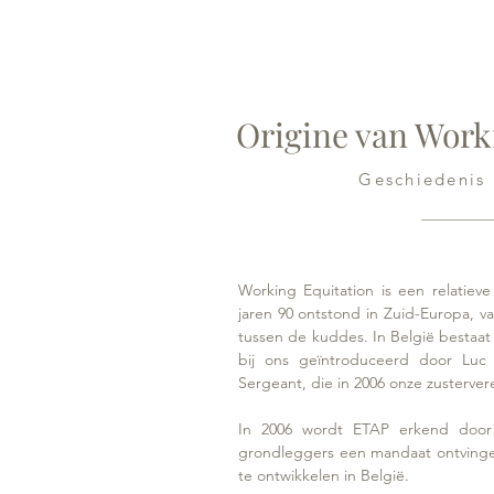
Origine van Work
Geschiedenis 
Working Equitation is een relatieve
jaren 90 ontstond in Zuid-Europa, v
tussen de kuddes. I
n België bestaat
bij ons geïntroduceerd door Luc
Sergeant, die in 2006 onze zusterve
In 2006 wordt ETAP erkend doo
grondleggers een mandaat ontvinge
te ontwikkelen in België.