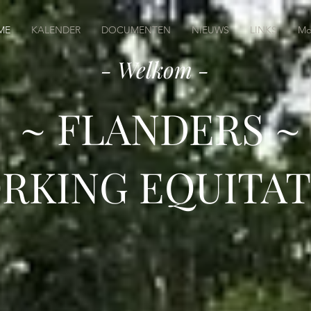
ME
KALENDER
DOCUMENTEN
NIEUWS
LINKS
Mo
- Welkom -
~ FLANDERS ~
RKING EQUITAT