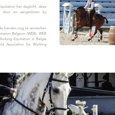
quitation het daglicht, deze
d door en aangesloten bij
 de banden nog te versterken
uitation Belgium (WEB). WEB
orking Equitation in België
d Association for Working