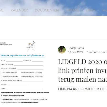
ME
KALENDER
DOCUMENTEN
NIEUWS
LINKS
Mo
Teddy Panta
13 dec 2019
1 minuten om t
LIDGELD 2020 o
link printen inv
terug mailen naa
info@flandersw
LINK NAAR FORMULIER LID