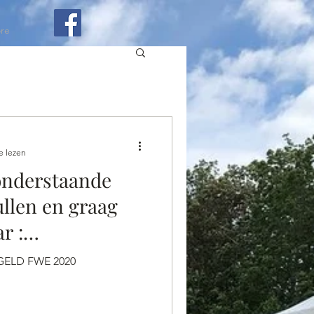
re
e lezen
nderstaande
ullen en graag
r :
e.be
GELD FWE 2020